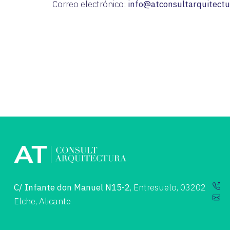
Correo electrónico:
info@atconsultarquitect
C/ Infante don Manuel N15-2
, Entresuelo, 03202
Elche, Alicante